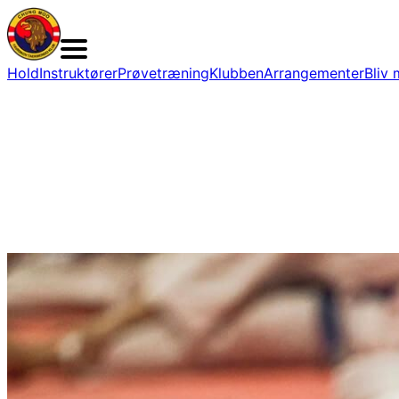
Hold
Instruktører
Prøvetræning
Klubben
Arrangementer
Bliv