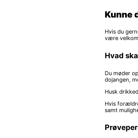
Kunne d
Hvis du gern
være velkomm
Hvad ska
Du møder op i
dojangen, me
Husk drikke
Hvis forældre
samt mulighe
Prøveper