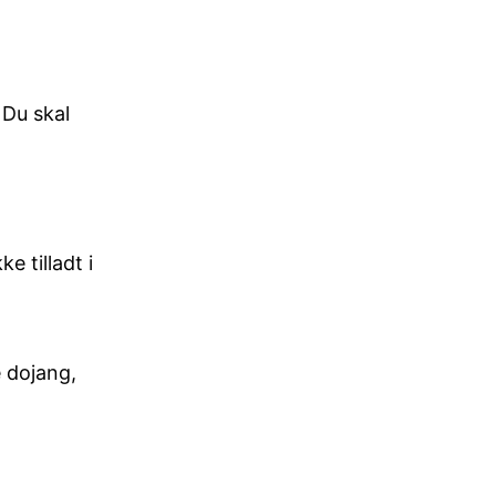
 Du skal
e tilladt i
e dojang,