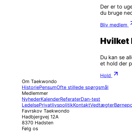
Der er to ug
du bruge ned
Bliv medlem
Hvilket 
Du kan se al
et hold der p
Hold
Om Taekwondo
Historie
Pensum
Ofte stillede spørgsmål
Medlemmer
Nyheder
Kalender
Referater
Dan-test
Ledelse
Privatlivspolitik
Kontakt
Vedtægter
Børnepo
Favrskov Taekwondo
Hadbjergvej 12A
8370 Hadsten
Følg os