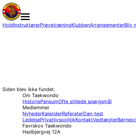
Hold
Instruktører
Prøvetræning
Klubben
Arrangementer
Bliv
Siden blev ikke fundet.
Om Taekwondo
Historie
Pensum
Ofte stillede spørgsmål
Medlemmer
Nyheder
Kalender
Referater
Dan-test
Ledelse
Privatlivspolitik
Kontakt
Vedtægter
Børnepo
Favrskov Taekwondo
Hadbjergvej 12A